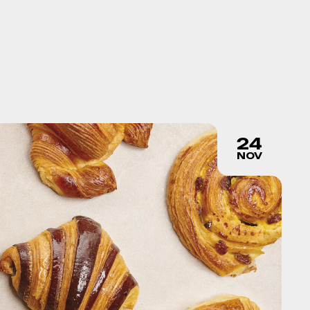
24
NOV