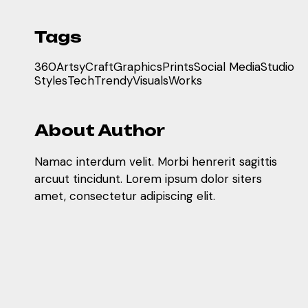
Tags
360
Artsy
Craft
Graphics
Prints
Social Media
Studio
Styles
Tech
Trendy
Visuals
Works
About Author
Namac interdum velit. Morbi henrerit sagittis
arcuut tincidunt. Lorem ipsum dolor siters
amet, consectetur adipiscing elit.