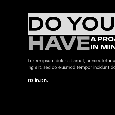
DO YO
HAVE
A PRO
IN MI
Lorem ipsum dolor sit amet, consectetur a
ing elit, sed do eiusmod tempor incidunt do
fb.
in.
bh.