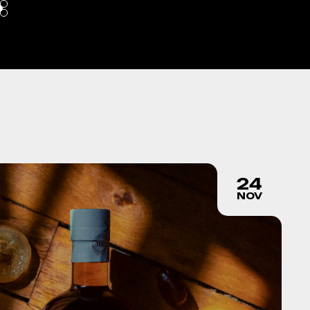
24
NOV