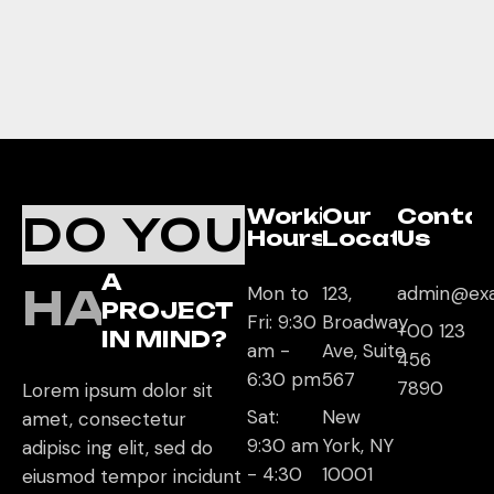
Working
Our
Conta
DO YOU
Hours
Location
Us
A
HAVE
Mon to
123,
admin@ex
PROJECT
Fri: 9:30
Broadway
+00 123
IN MIND?
am -
Ave, Suite
456
6:30 pm
567
7890
Lorem ipsum dolor sit
Sat:
New
amet, consectetur
9:30 am
York, NY
adipisc ing elit, sed do
- 4:30
10001
eiusmod tempor incidunt