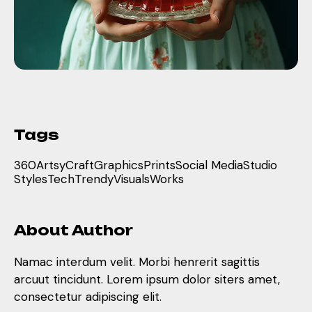
Tags
360
Artsy
Craft
Graphics
Prints
Social Media
Studio
Styles
Tech
Trendy
Visuals
Works
About Author
Namac interdum velit. Morbi henrerit sagittis
arcuut tincidunt. Lorem ipsum dolor siters amet,
consectetur adipiscing elit.