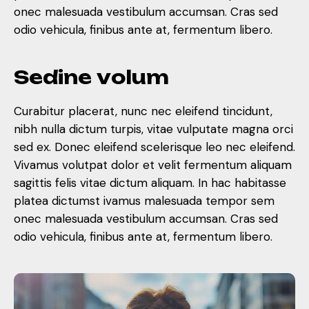
onec malesuada vestibulum accumsan. Cras sed
odio vehicula, finibus ante at, fermentum libero.
S
e
d
i
n
e
v
o
l
u
m
Curabitur placerat, nunc nec eleifend tincidunt,
nibh nulla dictum turpis, vitae vulputate magna orci
sed ex. Donec eleifend scelerisque leo nec eleifend.
Vivamus volutpat dolor et velit fermentum aliquam
sagittis felis vitae dictum aliquam. In hac habitasse
platea dictumst ivamus malesuada tempor sem
onec malesuada vestibulum accumsan. Cras sed
odio vehicula, finibus ante at, fermentum libero.