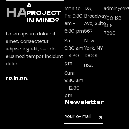
A
HAVE
Mon to
123,
admin@ex
PROJECT
Fri: 9:30
Broadway
+00 123
IN MIND?
am -
Ave, Suite
456
6:30 pm
567
7890
Lorem ipsum dolor sit
Sat:
New
amet, consectetur
9:30 am
York, NY
adipisc ing elit, sed do
- 4:30
10001
eiusmod tempor incidunt
pm
dolor.
USA
Suni:
fb.
in.
bh.
9:30 am
- 12:30
pm
Newsletter