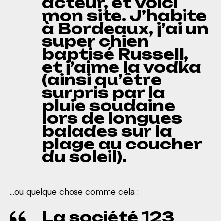
acteur, et voici
mon site. J’habite
à Bordeaux, j’ai un
super chien
baptisé Russell,
et j’aime la vodka
(ainsi qu’être
surpris par la
pluie soudaine
lors de longues
balades sur la
plage au coucher
du soleil).
…ou quelque chose comme cela :
La société 123